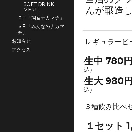
SOFT DRINK
んが醸造
MENU
２F 「翔吾ナカマチ」
３F 「みんなのナカマ
チ」
レギュラービ
お知らせ
アクセス
生中 780
込）
生大 980
込）
３種飲み比べ
１セット
1