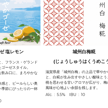
ゼ 塩レモン
城州白梅糀
(じょうしゅうはくうめこう
と、フランス・ゲランド
たゴーゼスタイル。
滋賀県産「城州白梅」の上品で華やか
な飲み口に、まろやかな
と、白糀が生み出すやさしい酸味とう
桃を思わせる甘いアロマが広がり、梅
快感と、ビールらしい奥
風味が心地よい余韻を残します。
い季節にぴったりの一杯
A
lc.
:
5
.5% IBU : 1
0
0