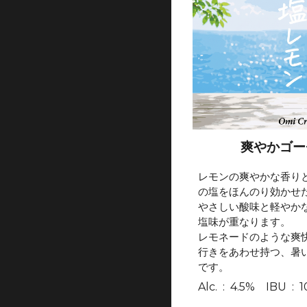
爽やかゴー
レモンの爽やかな香り
の塩をほんのり効かせ
やさしい酸味と軽やか
塩味が重なります。
レモネードのような爽
行きをあわせ持つ、暑
です。
A
lc.
:
4
.
5
% IBU :
1