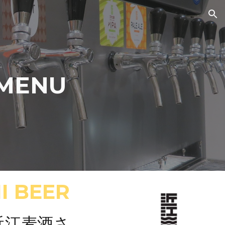
ion
MENU
I BEER
近江麦酒さ