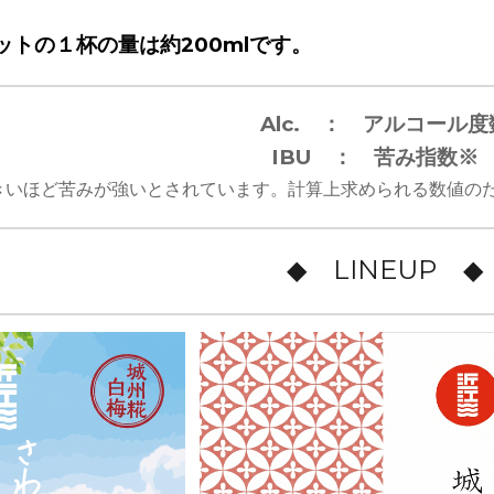
ット
の１杯の量は約200mlです。
Alc. ： アルコール度
IBU ： 苦み指数
きいほど苦みが強いとされています。計算上求められる数値の
◆ LINEUP ◆