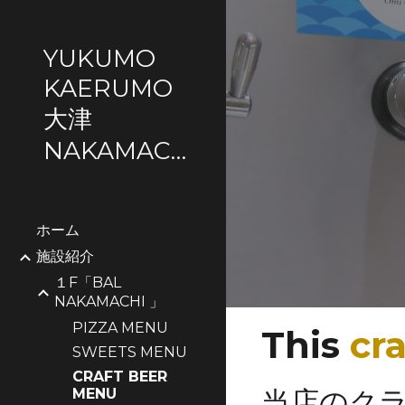
Sk
YUKUMO
KAERUMO
大津
NAKAMACHI
ホーム
施設紹介
１F「BAL
NAKAMACHI 」
PIZZA MENU
This
cra
SWEETS MENU
CRAFT BEER
当店のク
MENU