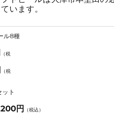
しています。
ール8種
円
（税
円
（税
セット
,200
円
（税込）